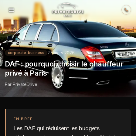
Skip to content
27 mars 2026
corporate-business
DAF : pourquoi choisir le chauffeur
privé à Paris
Par
PrivateDrive
EN BREF
Les DAF qui réduisent les budgets