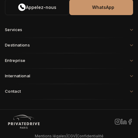
Appelez-nous
WhatsApp
Services
Destinations
Entreprise
International
Contact
Paris
·
Londres
·
Rome
·
Munich
·
Genève
·
Zurich
·
Milan
·
Bruxelles
New York
·
Los Angeles
·
Miami
·
Dallas
·
Chicago
·
Montréal
·
Vancouver
·
Seattle
Dubaï
·
Tokyo
·
Shanghai
·
Singapour
·
Hong Kong
·
Sydney
·
Riyad
·
Doha
Mentions légales
|
CGV
|
Confidentialité