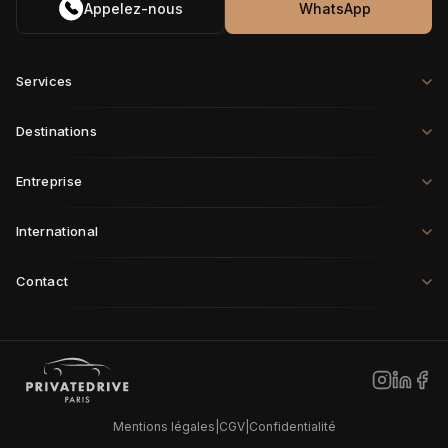
Appelez-nous
WhatsApp
Services
Destinations
Entreprise
International
Contact
Paris
·
Londres
·
Rome
·
Munich
·
Genève
·
Zurich
·
Milan
·
Bruxelles
New York
·
Los Angeles
·
Miami
·
Dallas
·
Chicago
·
Montréal
·
Vancouver
·
Seattle
Dubaï
·
Tokyo
·
Shanghai
·
Singapour
·
Hong Kong
·
Sydney
·
Riyad
·
Doha
Mentions légales
|
CGV
|
Confidentialité