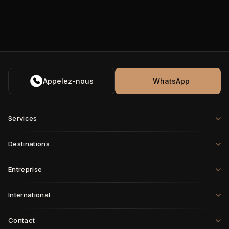
Appelez-nous
WhatsApp
Services
Destinations
Entreprise
International
Contact
Paris
·
Londres
·
Rome
·
Munich
·
Genève
·
Zurich
·
Milan
·
Bruxelles