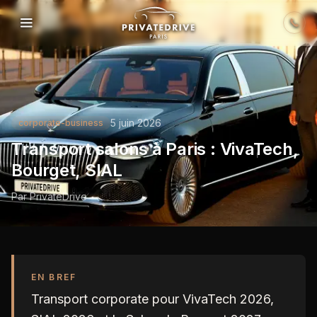
Skip to content
5 juin 2026
corporate-business
Transport salons à Paris : VivaTech,
Bourget, SIAL
Par
PrivateDrive
EN BREF
Transport corporate pour VivaTech 2026,