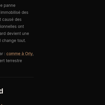
ne panne
 immobilisé des
nt causé des
ionnelles ont
tard devient une
el change tout.
ar :
comme à Orly
,
ert terrestre
d