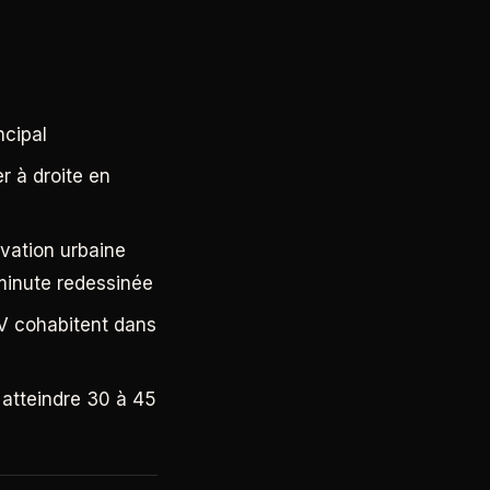
ncipal
r à droite en
ovation urbaine
minute redessinée
GV cohabitent dans
 atteindre 30 à 45