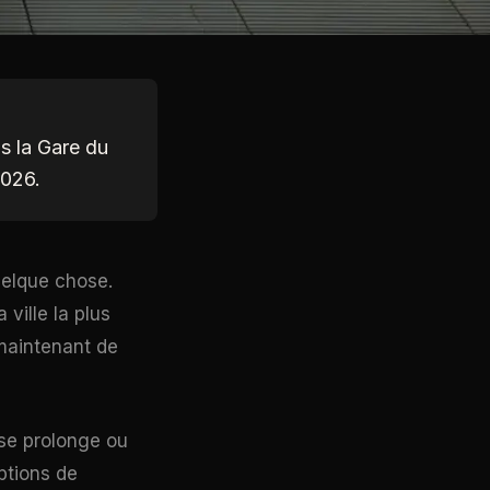
is la Gare du
2026.
uelque chose.
ville la plus
 maintenant de
 se prolonge ou
ptions de