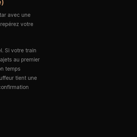
é)
star avec une
 repérez votre
. Si votre train
rajets au premier
son temps
ffeur tient une
confirmation