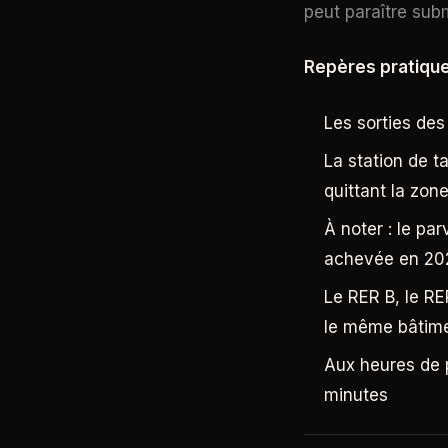
peut paraître sub
Repères pratique
Les sorties des
La station de t
quittant la zon
À noter : le pa
achevée en 202
Le RER B, le RE
le même bâtim
Aux heures de p
minutes