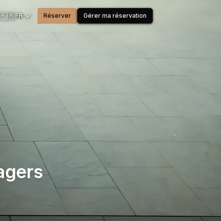
🇫🇷
FR
Réserver
Gérer ma réservation
agers