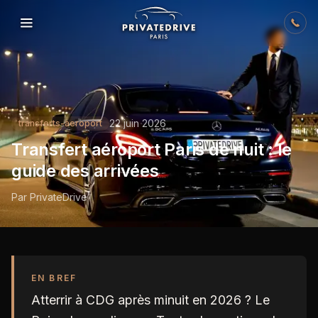
Skip to content
22 juin 2026
transferts-aeroport
Transfert aéroport Paris de nuit : le
guide des arrivées
Par
PrivateDrive
EN BREF
Atterrir à CDG après minuit en 2026 ? Le