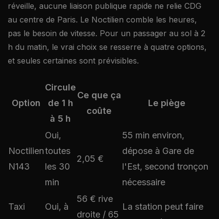
réveille, aucune liaison publique rapide ne relie CDG
au centre de Paris. Le Noctilien comble les heures,
pas le besoin de vitesse. Pour un passager au sol à 2
h du matin, le vrai choix se resserre à quatre options,
et seules certaines sont prévisibles.
Circule
Ce que ça
Option
de 1 h
Le piège
coûte
à 5 h
Oui,
55 min environ,
Noctilien
toutes
dépose à Gare de
2,05 €
N143
les 30
l'Est, second tronçon
min
nécessaire
56 € rive
Taxi
Oui, à
La station peut faire
droite / 65