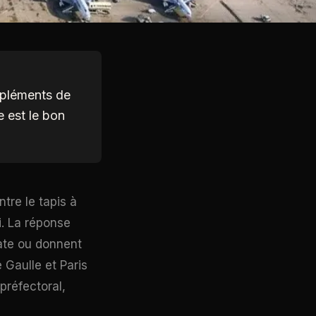
uppléments de
e est le bon
tre le tapis à
i. La réponse
ate ou donnent
e Gaulle et Paris
 préfectoral,