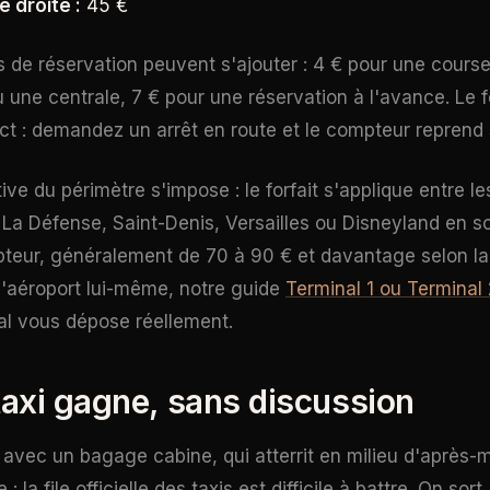
e droite :
45 €
de réservation peuvent s'ajouter : 4 € pour une cours
 une centrale, 7 € pour une réservation à l'avance. Le f
ect : demandez un arrêt en route et le compteur reprend 
ive du périmètre s'impose : le forfait s'applique entre le
. La Défense, Saint-Denis, Versailles ou Disneyland en s
teur, généralement de 70 à 90 € et davantage selon la 
l'aéroport lui-même, notre guide
Terminal 1 ou Terminal
al vous dépose réellement.
 taxi gagne, sans discussion
avec un bagage cabine, qui atterrit en milieu d'après-mi
 : la file officielle des taxis est difficile à battre. On sor