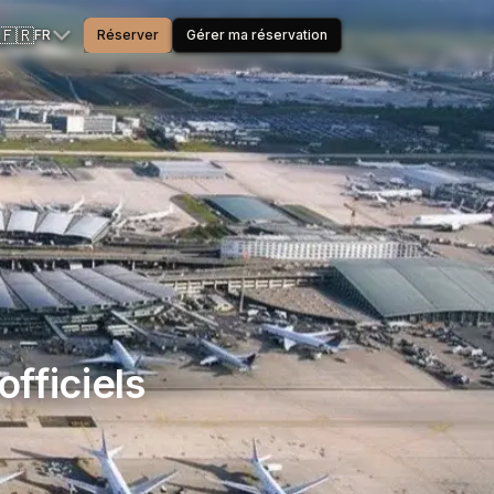
🇫🇷
FR
Réserver
Gérer ma réservation
officiels