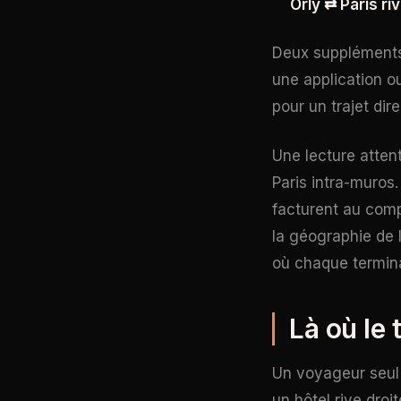
Orly ⇄ Paris riv
Deux suppléments 
une application ou
pour un trajet dir
Une lecture attent
Paris intra-muros
facturent au comp
la géographie de 
où chaque termin
Là où le
Un voyageur seul 
un hôtel rive droite