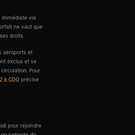
e immédiate via
orfait ne vaut que
ses droits.
s aéroports et
ont exclus et se
circulation. Pour
 2 à CDG
précise
di pour rejoindre
t, on patiente dix