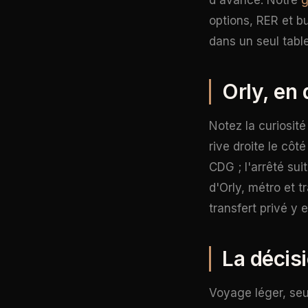
d'avance. Notre
g
options, RER et b
dans un seul tabl
Orly, en
Notez la curiosité
rive droite le côt
CDG ; l'arrêté su
d'Orly, métro et 
transfert privé y e
La décis
Voyage léger, seul,