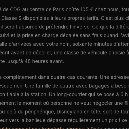
é de CDG au centre de Paris coûte 105 € chez nous, tou
 Classe S disponibles à leurs propres tarifs. C'est plus ch
et il serait absurde de prétendre l'inverse. Ce que la diff
 suivi et la prise en charge décalée sans frais quand l'av
alle d'arrivées avec votre nom, soixante minutes d'atten
écrit avant de décoller, une classe de véhicule choisie à
ite jusqu'à 48 heures avant.
se complètement dans quatre cas courants. Une adresse
presque rien. Une famille de quatre avec bagages a beso
n fiable à la station. Un long-courrier qui se pose à 6 
sément le moment où personne ne veut négocier une file
au-delà du périphérique, Disneyland en tête, sort de tout
teur vers la banlieue dépasse régulièrement un prix fix