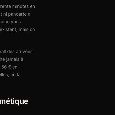
 trente minutes en
t ni pancarte à
quand vous
existent, mais on
all des arrivées
che jamais à
à 56 € en
lles, ou la
thmétique