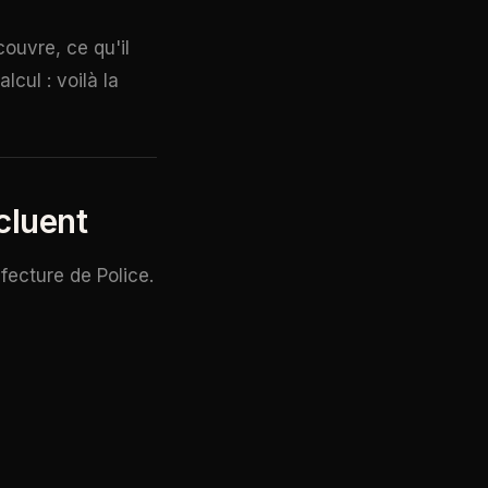
couvre, ce qu'il
lcul : voilà la
ncluent
fecture de Police.