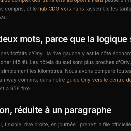
uide complet des transferts aéroport à Paris
passe en re
us compris, et le
hub CDG vers Paris
rassemble les tarifs
eau.
 deux mots, parce que la logique 
 des forfaits d'Orly : la rive gauche y est le côté économ
é cher (45 €). Les hôtels du sud sont plus proches d'Orl
it simplement les kilomètres. Nous avons comparé toutes
tramway compris, dans notre
guide Orly vers le centre de
st à 95€ fixe.
ion, réduite à un paragraphe
 flexible, rive droite, en journée : prenez la file officiell