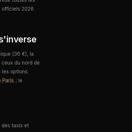
vue toutes les
 officiels 2026
s'inverse
ique (36 €), la
y, ceux du nord de
 les options
 Paris
; le
e des taxis et