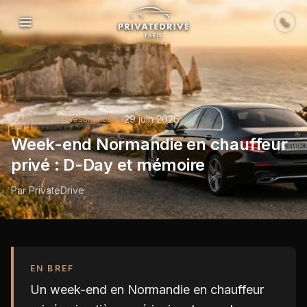
Skip to content
29 juin 2026
excursions-destinations
Week-end Normandie en chauffeur
privé : D-Day et mémoire
Par
PrivateDrive
EN BREF
Un week-end en Normandie en chauffeur