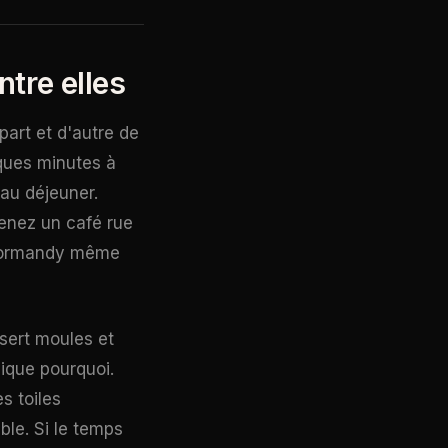
tre elles
part et d'autre de
elques minutes à
 au déjeuner.
renez un café rue
u Normandy même
sert moules et
lique pourquoi.
es toiles
ble. Si le temps