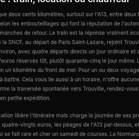
que deux cents kilomètres, surtout sur l'A13, entre deux
lon les embouteillages qui font la réputation de l'autor
 dimanches de retour. Le train est la réponse vraiment é
la SNCF, au départ de Paris Saint-Lazare, rejoint Trouvi
viron, avec quatre départs directs un jour ordinaire et de
'euros réservés tôt, plutôt quarante-cinq le jour même
on un kilomètre du front de mer. Pour un ou deux voyage
 à battre. Cela vous lie aussi à un horaire, n'offre aucun
forme la traversée spontanée vers Trouville, rendez-vous
en petite expédition.
ation libère l'itinéraire mais charge la journée de ses pro
t quatre-vingts euros, les péages de l'A13 par-dessus, e
ui se fait rare et cher un samedi de courses. La Normand