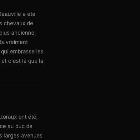
Deauville a été
es chevaux de
 plus ancienne,
ais vraiment
e qui embrasse les
et c'est là que la
ttoraux ont été,
nce au duc de
es larges avenues