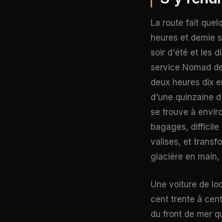
La route fait quel
heures et demie se
soir d'été et les
service Nomad de 
deux heures dix en
d'une quinzaine d
se trouve à envir
bagages, difficile
valises, et trans
glacière en main, 
Une voiture de loc
cent trente à cen
du front de mer q