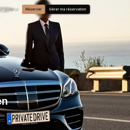
🇫🇷
FR
Réserver
Gérer ma réservation
en