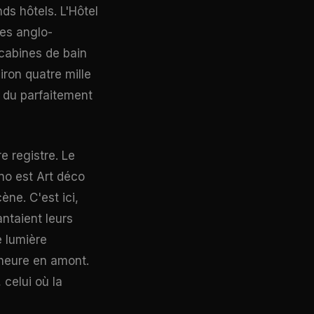
ds hôtels. L'Hôtel
ges anglo-
cabines de bain
ron quatre mille
t du parfaitement
e registre. Le
no est Art déco
ène. C'est ici,
ntaient leurs
e lumière
heure en amont.
 celui où la