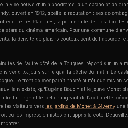
e la ville neuve d'un hippodrome, d'un casino et de gran
ndy, ouvert en 1912, scelle la réputation : ses colomba
t encore Les Planches, la promenade de bois dont les 
de stars du cinéma américain. Pour une commune d'envi
ts, la densité de plaisirs coûteux tient de l'absurde, e
minutes de l'autre côté de la Touques, répond sur un autr
ns vend toujours sur le quai la pêche du matin. Le casi
poque. Le front de mer paraît habité plutôt que mis en sc
auville n'existe, qu'Eugène Boudin et le jeune Monet pla
indre la plage et le ciel changeant du Nord, cette mêm
e les visiteurs vers
les jardins de Monet à Giverny
une 
roit où les impressionnistes ont appris la côte. Deauville,
 montrer.