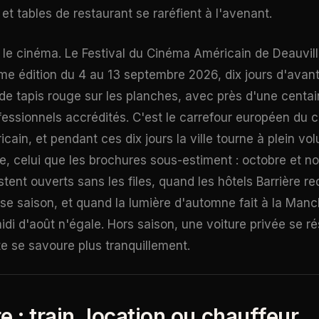
t tables de restaurant se raréfient à l'avenant.
 le cinéma. Le Festival du Cinéma Américain de Deauvill
e édition du 4 au 13 septembre 2026, dix jours d'avan
de tapis rouge sur les planches, avec près d'une centain
fessionnels accrédités. C'est le carrefour européen du 
ain, et pendant ces dix jours la ville tourne à plein vo
le, celui que les brochures sous-estiment : octobre et 
stent ouverts sans les files, quand les hôtels Barrière 
asse saison, et quand la lumière d'automne fait à la Ma
di d'août n'égale. Hors saison, une voiture privée se ré
te se savoure plus tranquillement.
e : train, location ou chauffeur