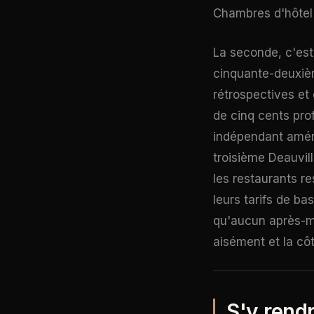
Chambres d'hôtel e
La seconde, c'est
cinquante-deuxièm
rétrospectives et 
de cinq cents pro
indépendant améric
troisième Deauvil
les restaurants re
leurs tarifs de b
qu'aucun après-mi
aisément et la cô
S'y rendr