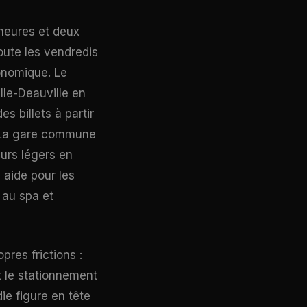
 heures et deux
oute les vendredis
conomique. Le
lle-Deauville en
s billets à partir
. La gare commune
urs légers en
e aide pour les
 au spa et
pres frictions :
t le stationnement
ie figure en tête