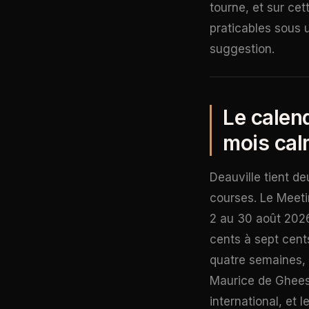
tourne, et sur cet
praticables sous 
suggestion.
Le calend
mois ca
Deauville tient de
courses. Le Meeti
2 au 30 août 2026
cents à sept cent
quatre semaines, d
Maurice de Gheest 
international, et 