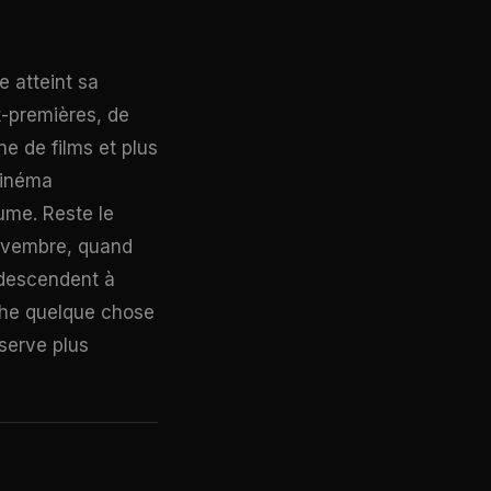
e atteint sa
t-premières, de
e de films et plus
cinéma
lume. Reste le
novembre, quand
redescendent à
nche quelque chose
serve plus